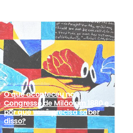
-
Perguntas Respondidas
O que aconteceu no
Congresso de Milão em 1880 e
por que você precisa saber
disso?