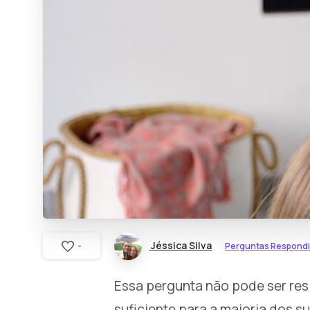
Jéssica Silva
Perguntas Respond
-
Essa pergunta não pode ser re
suficiente para a maioria dos s