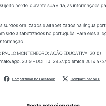
sujeito perde, durante sua vida, as informações p
dos surdos oralizados e alfabetizados na língua po
em sido alfabetizados no português. Para eles a le
 informação.
UTO PAULO MONTENEGRO; AÇÃO EDUCATIVA, 2018);
6, maio/ago. 2019 – DOI: 10.12957/polemica.2019.473
Compartilhar no Facebook
Compartilhar no X
Posts relacionados