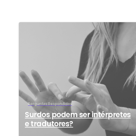
-
Perguntas Respondidas
Surdos podem ser intérpretes
e tradutores?