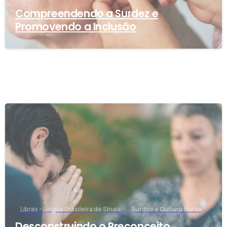
Compreendendo a Surdez e
Promovendo a Inclusão
-
Libras - Língua Brasileira de Sinais
Surdos e Cultura Surda
Desconstruindo o Preconceito